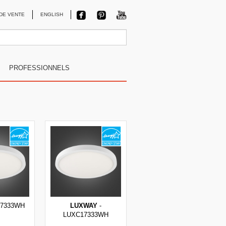
DE VENTE
ENGLISH
PROFESSIONNELS
17333WH
LUXWAY
-
LUXC17333WH