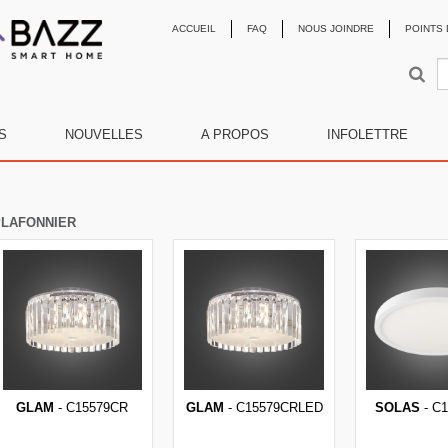
ACCUEIL
FAQ
NOUS JOINDRE
POINTS 
S
NOUVELLES
A PROPOS
INFOLETTRE
LAFONNIER
GLAM
- C15579CR
GLAM
- C15579CRLED
SOLAS
- C